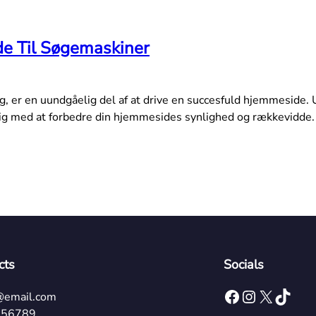
e Til Søgemaskiner
, er en uundgåelig del af at drive en succesfuld hjemmeside.
 dig med at forbedre din hjemmesides synlighed og rækkevidde.
cts
Socials
Facebook
Instagram
X
TikTok
@email.com
456789