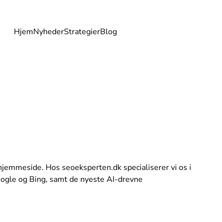
Hjem
Nyheder
Strategier
Blog
 hjemmeside. Hos seoeksperten.dk specialiserer vi os i
oogle og Bing, samt de nyeste AI-drevne