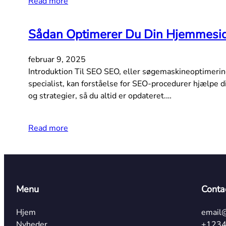
Read more
Sådan Optimerer Du Din Hjemmesid
februar 9, 2025
Introduktion Til SEO SEO, eller søgemaskineoptimering
specialist, kan forståelse for SEO-procedurer hjælpe
og strategier, så du altid er opdateret.…
Read more
Menu
Conta
Hjem
email
Nyheder
+123